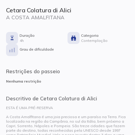
Cetara Colatura di Alici
A COSTA AMALFITANA
Duração
Categoria
4h
Contemplação
Grau de dificuldade
Restrições do passeio
Nenhuma restrição
Descritivo de Cetara Colatura di Alici
ESTA É UMA PRÉ-RESERVA
A Costa Amalfitana é uma joia preciosa e um paraíso na Terra. Fica
localizada na região da Campânia, no sul da Itália, bem próximo a
Capri, Sorrento, Nápoles e Pompeia. São treze cidades que fazem
parte do destino, todas reconhecidas pela UNESCO desde 1997
como Patrimônio Mundial. Vale a pena investir dentre 3 dias a uma