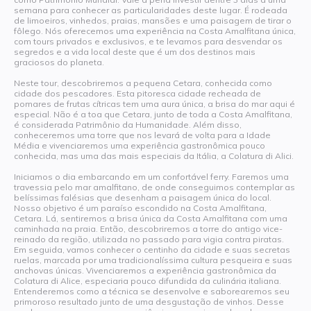
semana para conhecer as particularidades deste lugar. É rodeada
de limoeiros, vinhedos, praias, mansões e uma paisagem de tirar o
fôlego. Nós oferecemos uma experiência na Costa Amalfitana única,
com tours privados e exclusivos, e te levamos para desvendar os
segredos e a vida local deste que é um dos destinos mais
graciosos do planeta.
Neste tour, descobriremos a pequena Cetara, conhecida como
cidade dos pescadores. Esta pitoresca cidade recheada de
pomares de frutas cítricas tem uma aura única, a brisa do mar aqui é
especial. Não é a toa que Cetara, junto de toda a Costa Amalfitana,
é considerada Patrimônio da Humanidade. Além disso,
conheceremos uma torre que nos levará de volta para a Idade
Média e vivenciaremos uma experiência gastronômica pouco
conhecida, mas uma das mais especiais da Itália, a Colatura di Alici.
Iniciamos o dia embarcando em um confortável ferry. Faremos uma
travessia pelo mar amalfitano, de onde conseguimos contemplar as
belíssimas falésias que desenham a paisagem única do local.
Nosso objetivo é um paraíso escondido na Costa Amalfitana,
Cetara. Lá, sentiremos a brisa única da Costa Amalfitana com uma
caminhada na praia. Então, descobriremos a torre do antigo vice-
reinado da região, utilizada no passado para vigia contra piratas.
Em seguida, vamos conhecer o centinho da cidade e suas secretas
ruelas, marcada por uma tradicionalíssima cultura pesqueira e suas
anchovas únicas. Vivenciaremos a experiência gastronômica da
Colatura di Alice, especiaria pouco difundida da culinária italiana.
Entenderemos como a técnica se desenvolve e saborearemos seu
primoroso resultado junto de uma desgustação de vinhos. Desse